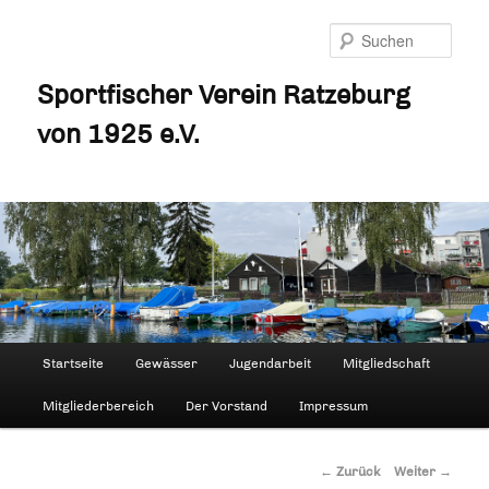
Zum
Inhalt
Such
wechseln
Sportfischer Verein Ratzeburg
von 1925 e.V.
Hauptmenü
Startseite
Gewässer
Jugendarbeit
Mitgliedschaft
Mitgliederbereich
Der Vorstand
Impressum
Beitrags-
←
Zurück
Weiter
→