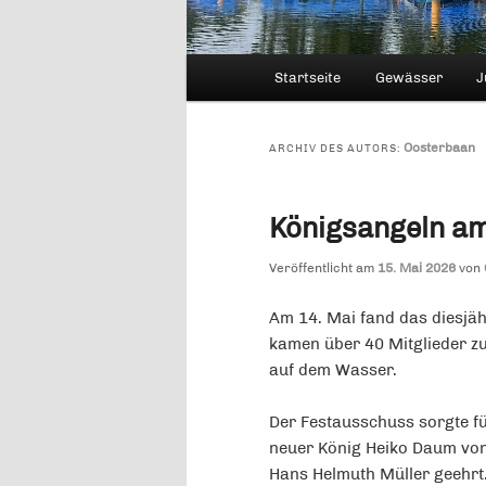
Hauptmenü
Startseite
Gewässer
J
Oosterbaan
ARCHIV DES AUTORS:
Königsangeln a
Veröffentlicht am
15. Mai 2026
von
Am 14. Mai fand das diesjäh
kamen über 40 Mitglieder 
auf dem Wasser.
Der Festausschuss sorgte fü
neuer König Heiko Daum vo
Hans Helmuth Müller geehrt